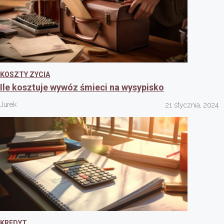
KOSZTY ZYCIA
Ile kosztuje wywóz śmieci na wysypisko
Jurek
21 stycznia, 2024
KREDYT