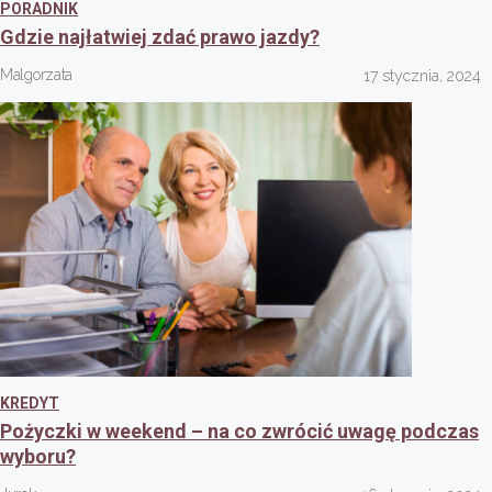
PORADNIK
Gdzie najłatwiej zdać prawo jazdy?
Malgorzata
17 stycznia, 2024
KREDYT
Pożyczki w weekend – na co zwrócić uwagę podczas
wyboru?