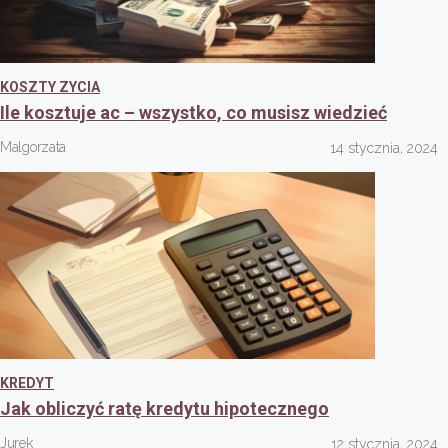
KOSZTY ZYCIA
Ile kosztuje ac – wszystko, co musisz wiedzieć
Malgorzata
14 stycznia, 2024
KREDYT
Jak obliczyć ratę kredytu hipotecznego
Jurek
12 stycznia, 2024