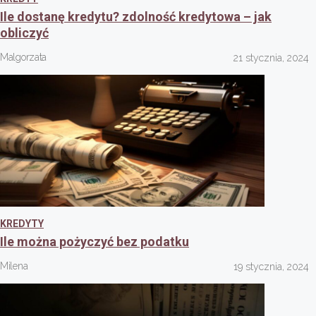
Ile dostanę kredytu? zdolność kredytowa – jak
obliczyć
Malgorzata
21 stycznia, 2024
KREDYTY
Ile można pożyczyć bez podatku
Milena
19 stycznia, 2024