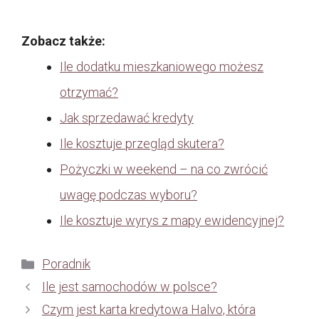
Zobacz także:
Ile dodatku mieszkaniowego możesz
otrzymać?
Jak sprzedawać kredyty
Ile kosztuje przegląd skutera?
Pożyczki w weekend – na co zwrócić
uwagę podczas wyboru?
Ile kosztuje wyrys z mapy ewidencyjnej?
Kategorie
Poradnik
Ile jest samochodów w polsce?
Czym jest karta kredytowa Halvo, która