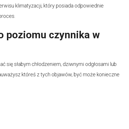
erwisu klimatyzacji, który posiada odpowiednie
proces.
go poziomu czynnika w
iać się słabym chłodzeniem, dziwnymi odgłosami lub
auważysz któreś z tych objawów, być może konieczne