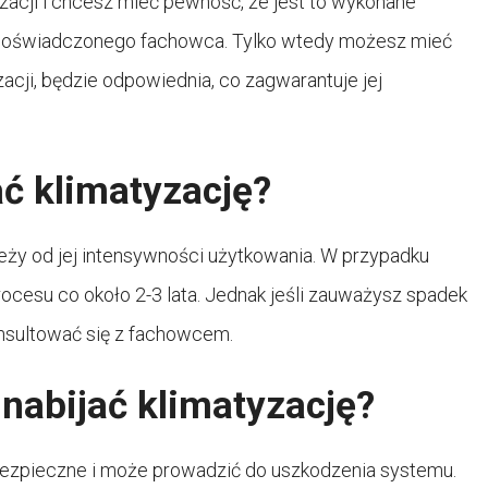
tyzacji i chcesz mieć pewność, że jest to wykonane
g doświadczonego fachowca. Tylko wtedy możesz mieć
zacji, będzie odpowiednia, co zagwarantuje jej
ać klimatyzację?
ależy od jej intensywności użytkowania. W przypadku
cesu co około 2-3 lata. Jednak jeśli zauważysz spadek
konsultować się z fachowcem.
nabijać klimatyzację?
ebezpieczne i może prowadzić do uszkodzenia systemu.