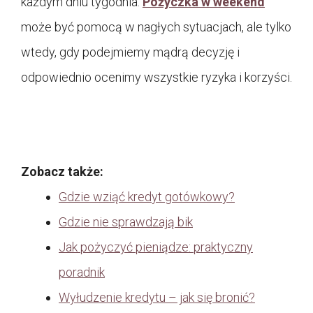
każdym dniu tygodnia.
Pożyczka w weekend
może być pomocą w nagłych sytuacjach, ale tylko
wtedy, gdy podejmiemy mądrą decyzję i
odpowiednio ocenimy wszystkie ryzyka i korzyści.
Zobacz także:
Gdzie wziąć kredyt gotówkowy?
Gdzie nie sprawdzają bik
Jak pożyczyć pieniądze: praktyczny
poradnik
Wyłudzenie kredytu – jak się bronić?