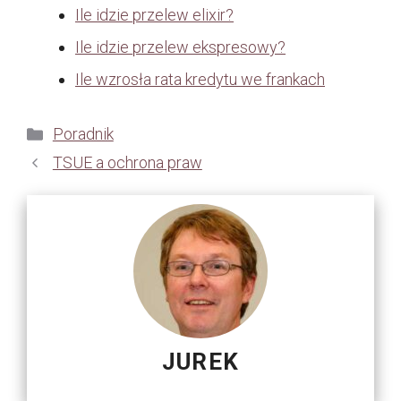
Ile idzie przelew elixir?
Ile idzie przelew ekspresowy?
Ile wzrosła rata kredytu we frankach
Kategorie
Poradnik
TSUE a ochrona praw
JUREK