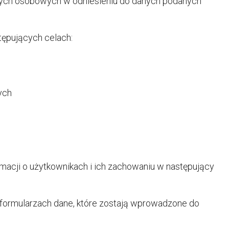
nych osobowych w odniesieniu do danych podanych
ępujących celach:
ych
ormacji o użytkownikach i ich zachowaniu w następujący
ormularzach dane, które zostają wprowadzone do