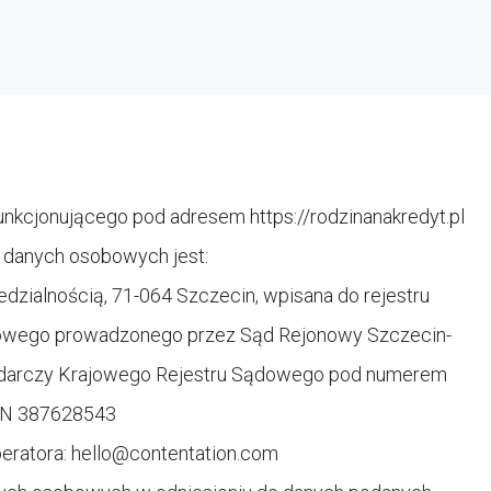
unkcjonującego pod adresem https://
rodzinanakredyt.pl
 danych osobowych jest:
dzialnością, 71-064 Szczecin, wpisana do rejestru
dowego prowadzonego przez Sąd Rejonowy Szczecin-
podarczy Krajowego Rejestru Sądowego pod numerem
ON 387628543
peratora:
hello@contentation.com