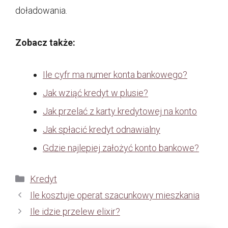
doładowania.
Zobacz także:
Ile cyfr ma numer konta bankowego?
Jak wziąć kredyt w plusie?
Jak przelać z karty kredytowej na konto
Jak spłacić kredyt odnawialny
Gdzie najlepiej założyć konto bankowe?
Kategorie
Kredyt
Ile kosztuje operat szacunkowy mieszkania
Ile idzie przelew elixir?