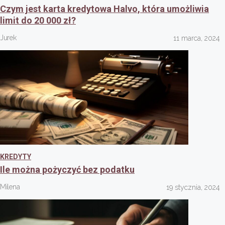
Czym jest karta kredytowa Halvo, która umożliwia
limit do 20 000 zł?
Jurek
11 marca, 2024
KREDYTY
Ile można pożyczyć bez podatku
Milena
19 stycznia, 2024