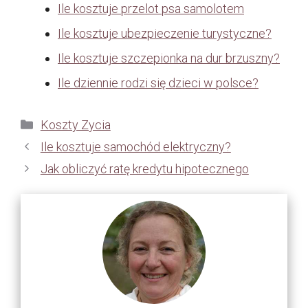
Ile kosztuje przelot psa samolotem
Ile kosztuje ubezpieczenie turystyczne?
Ile kosztuje szczepionka na dur brzuszny?
Ile dziennie rodzi się dzieci w polsce?
Kategorie
Koszty Zycia
Ile kosztuje samochód elektryczny?
Jak obliczyć ratę kredytu hipotecznego