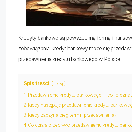
Kredyty bankowe są powszechną formą finansowani
zobowiązania, kredyt bankowy może się przedawni
przedawnienia kredytu bankowego w Polsce.
Spis treści
ukryj
1
Przedawnienie kredytu bankowego – co to ozna
2
Kiedy następuje przedawnienie kredytu bankowe
3
Kiedy zaczyna bieg termin przedawnienia?
4
Co działa przeciwko przedawnieniu kredytu ban