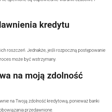
awnienia kredytu
ich roszczeń. Jednakże, jeśli rozpoczną postępowanie
proces może być wstrzymany.
wa na moją zdolność
wnie na Twoją zdolność kredytową, ponieważ banki
zobowiązania przedawnione.