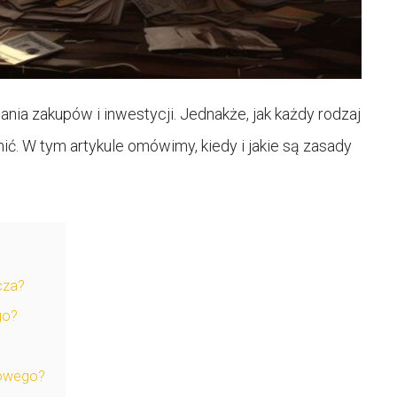
a zakupów i inwestycji. Jednakże, jak każdy rodzaj
ć. W tym artykule omówimy, kiedy i jakie są zasady
cza?
go?
kowego?