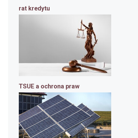
rat kredytu
TSUE a ochrona praw