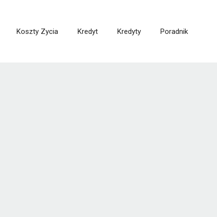
Koszty Zycia
Kredyt
Kredyty
Poradnik