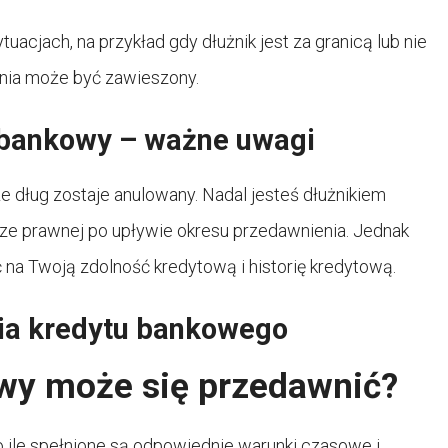
tuacjach, na przykład gdy dłużnik jest za granicą lub nie
nia może być zawieszony.
t bankowy – ważne uwagi
e dług zostaje anulowany. Nadal jesteś dłużnikiem
dze prawnej po upływie okresu przedawnienia. Jednak
na Twoją zdolność kredytową i historię kredytową.
ia kredytu bankowego
wy może się przedawnić?
o ile spełnione są odpowiednie warunki czasowe i