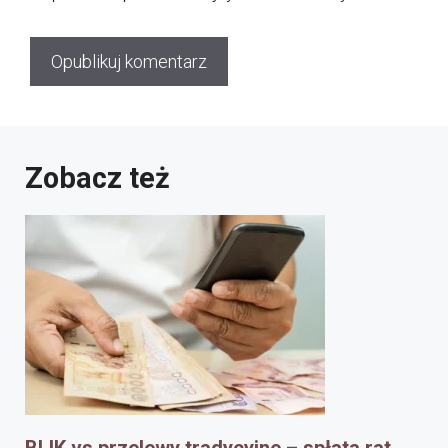
Zobacz też
BLIK vs przelewy tradycyjne – spłata rat