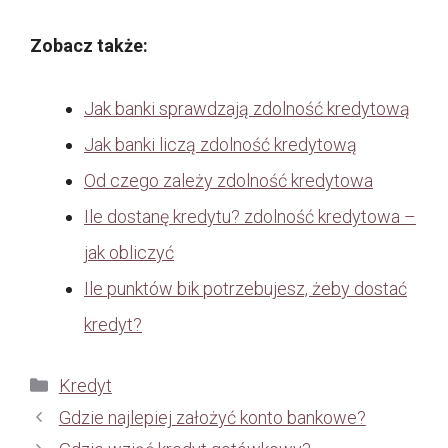
Zobacz także:
Jak banki sprawdzają zdolność kredytową
Jak banki liczą zdolność kredytową
Od czego zależy zdolność kredytowa
Ile dostanę kredytu? zdolność kredytowa –
jak obliczyć
Ile punktów bik potrzebujesz, żeby dostać
kredyt?
Kategorie
Kredyt
Gdzie najlepiej założyć konto bankowe?