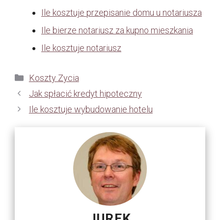
Ile kosztuje przepisanie domu u notariusza
Ile bierze notariusz za kupno mieszkania
Ile kosztuje notariusz
Kategorie
Koszty Zycia
Jak spłacić kredyt hipoteczny
Ile kosztuje wybudowanie hotelu
JUREK