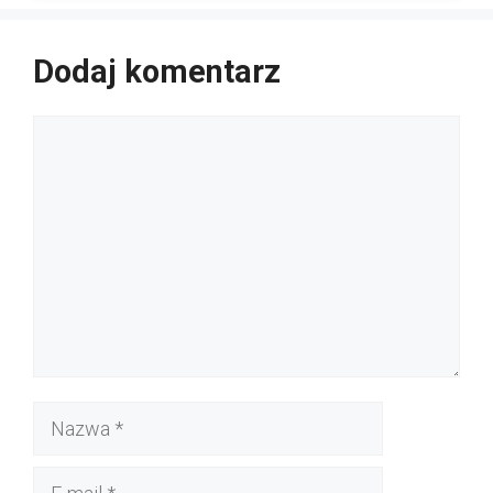
Dodaj komentarz
Komentarz
Nazwa
E-