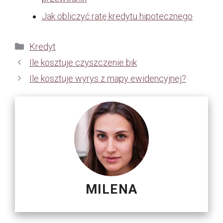
Jak obliczyć ratę kredytu hipotecznego
Kategorie
Kredyt
Ile kosztuje czyszczenie bik
Ile kosztuje wyrys z mapy ewidencyjnej?
MILENA