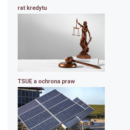
rat kredytu
TSUE a ochrona praw