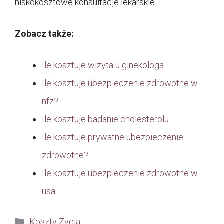
niskokosztowe konsultacje lekarskie.
Zobacz także:
Ile kosztuje wizyta u ginekologa
Ile kosztuje ubezpieczenie zdrowotne w
nfz?
Ile kosztuje badanie cholesterolu
Ile kosztuje prywatne ubezpieczenie
zdrowotne?
Ile kosztuje ubezpieczenie zdrowotne w
usa
Kategorie
Koszty Zycia