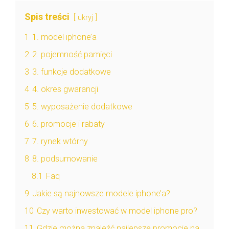
Spis treści
ukryj
1
1. model iphone’a
2
2. pojemność pamięci
3
3. funkcje dodatkowe
4
4. okres gwarancji
5
5. wyposażenie dodatkowe
6
6. promocje i rabaty
7
7. rynek wtórny
8
8. podsumowanie
8.1
Faq
9
Jakie są najnowsze modele iphone’a?
10
Czy warto inwestować w model iphone pro?
11
Gdzie można znaleźć najlepsze promocje na