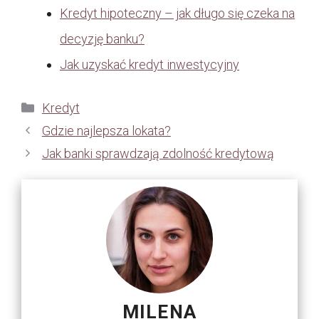
Kredyt hipoteczny – jak długo się czeka na
decyzję banku?
Jak uzyskać kredyt inwestycyjny
Kategorie
Kredyt
Gdzie najlepsza lokata?
Jak banki sprawdzają zdolność kredytową
MILENA