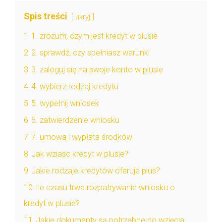
Spis treści
ukryj
1
1. zrozum, czym jest kredyt w plusie
2
2. sprawdź, czy spełniasz warunki
3
3. zaloguj się na swoje konto w plusie
4
4. wybierz rodzaj kredytu
5
5. wypełnij wniosek
6
6. zatwierdzenie wniosku
7
7. umowa i wypłata środków
8
Jak wziasc kredyt w plusie?
9
Jakie rodzaje kredytów oferuje plus?
10
Ile czasu trwa rozpatrywanie wniosku o
kredyt w plusie?
11
Jakie dokumenty są potrzebne do wzięcia