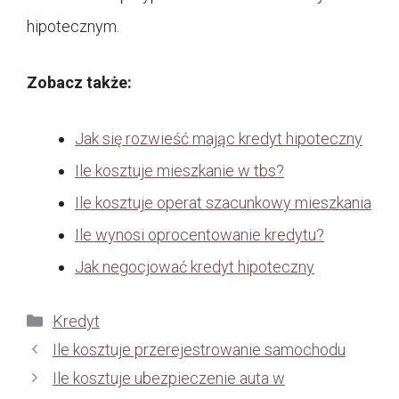
hipotecznym.
Zobacz także:
Jak się rozwieść mając kredyt hipoteczny
Ile kosztuje mieszkanie w tbs?
Ile kosztuje operat szacunkowy mieszkania
Ile wynosi oprocentowanie kredytu?
Jak negocjować kredyt hipoteczny
Kategorie
Kredyt
Ile kosztuje przerejestrowanie samochodu
Ile kosztuje ubezpieczenie auta w