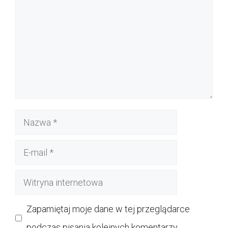
Nazwa
E-
mail
Witryna
internetowa
Zapamiętaj moje dane w tej przeglądarce
podczas pisania kolejnych komentarzy.