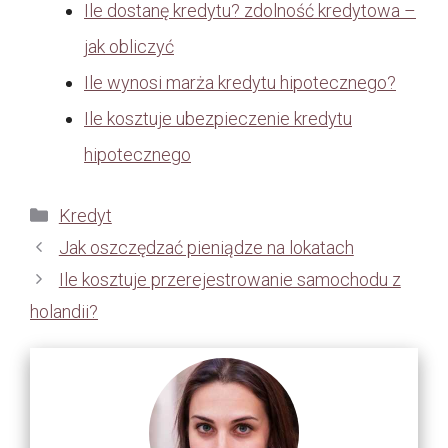
Ile dostanę kredytu? zdolność kredytowa –
jak obliczyć
Ile wynosi marża kredytu hipotecznego?
Ile kosztuje ubezpieczenie kredytu
hipotecznego
Kategorie
Kredyt
Jak oszczędzać pieniądze na lokatach
Ile kosztuje przerejestrowanie samochodu z
holandii?