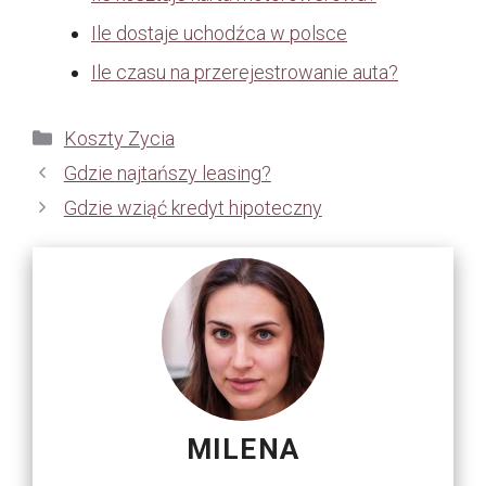
Ile dostaje uchodźca w polsce
Ile czasu na przerejestrowanie auta?
Kategorie
Koszty Zycia
Gdzie najtańszy leasing?
Gdzie wziąć kredyt hipoteczny
MILENA