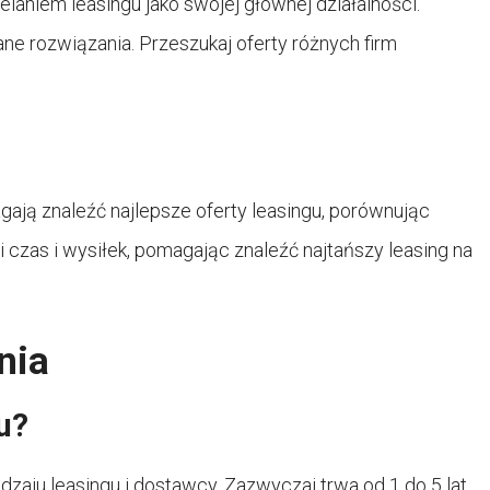
elaniem leasingu jako swojej głównej działalności.
ne rozwiązania. Przeszukaj oferty różnych firm
agają znaleźć najlepsze oferty leasingu, porównując
czas i wysiłek, pomagając znaleźć najtańszy leasing na
nia
u?
dzaju leasingu i dostawcy. Zazwyczaj trwa od 1 do 5 lat,