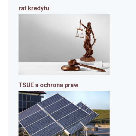
rat kredytu
TSUE a ochrona praw