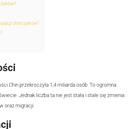
ńczyków?
pulacji chińczyków?
e?
ości
ści Chin przekroczyła 1,4 miliarda osób. To ogromna
wiecie. Jednak liczba ta nie jest stała i stale się zmienia
 oraz migracji.
cji