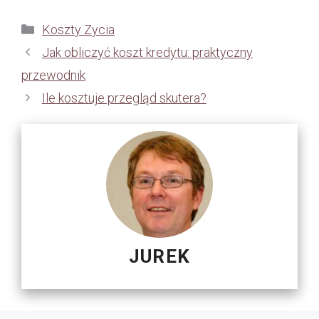
Kategorie
Koszty Zycia
Jak obliczyć koszt kredytu: praktyczny
przewodnik
Ile kosztuje przegląd skutera?
JUREK