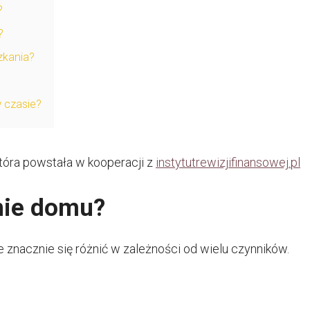
?
?
zkania?
 czasie?
tóra powstała w kooperacji z
instytutrewizjifinansowej.pl
enie domu?
e znacznie się różnić w zależności od wielu czynników.