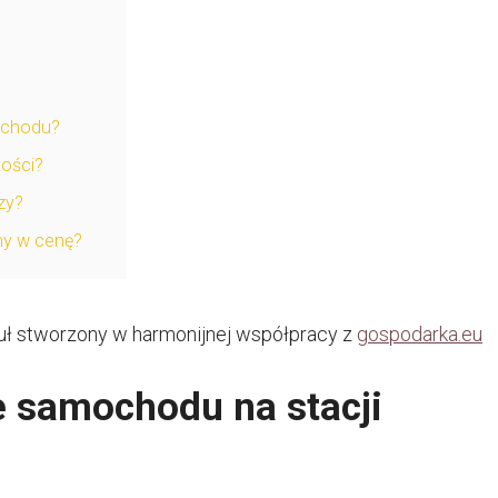
ochodu?
kości?
zy?
ny w cenę?
uł stworzony w harmonijnej współpracy z
gospodarka.eu
e samochodu na stacji