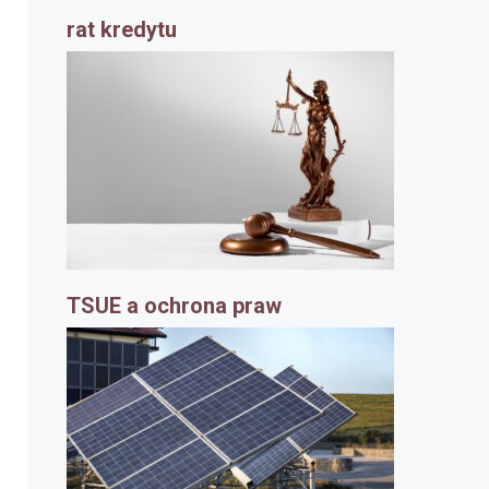
rat kredytu
TSUE a ochrona praw